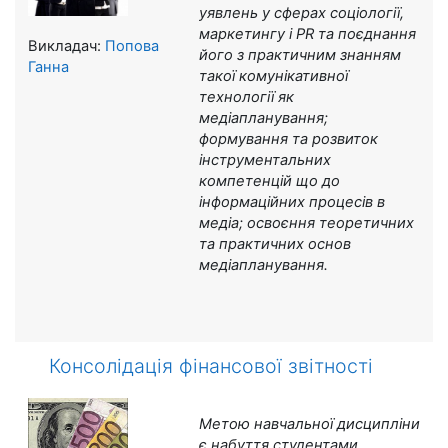
уявлень у сферах соціології,
маркетингу і Р
R
та поєднання
Викладач:
Попова
його з практичним знанням
Ганна
такої комунікативної
технології як
медіапланування;
формування та розвиток
інструментальних
компетенцій що до
інформаційних процесів в
медіа; освоєння теоретичних
та практичних основ
медіапланування
.
Консолідація фінансової звітності
Метою навчальної дисципліни
є
набуття студентами