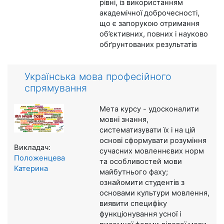
рівні, із використанням
академічної доброчесності,
що є запорукою отримання
об’єктивних, повних і науково
обґрунтованих результатів
Українська мова професійного
спрямування
Мета курсу - удосконалити
мовні знання,
систематизувати їх і на цій
основі сформувати розуміння
Викладач:
сучасних мовленнєвих норм
Положенцева
та особливостей мови
Катерина
майбутнього фаху;
ознайомити студентів з
основами культури мовлення,
виявити специфіку
функціонування усної і