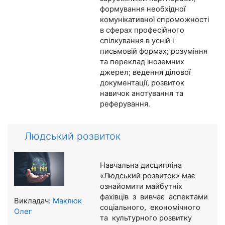
формування необхідної
комунікативної спроможності
в сферах професійного
спілкування в усній і
письмовій формах; розуміння
та переклад іноземних
джерел; ведення ділової
документації, розвиток
навичок анотування та
реферування.
Людський розвиток
Навчальна дисципліна
«Людський розвиток» має
ознайомити майбутніх
фахівців з вивчає аспектами
Викладач:
Маклюк
соціального, економічного
Олег
та культурного розвитку