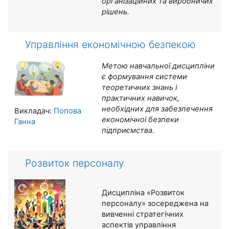
організаційних та виробничих
рішень.
Управління економічною безпекою
Метою навчальної дисципліни
є ф
ормування системи
теоретичних знань і
практичних навичок,
необхідних для забезпечення
Викладач:
Попова
економічної безпеки
Ганна
підприємства.
Розвиток персоналу
Дисципліна «Розвиток
персоналу» зосереджена на
вивченні стратегічних
аспектів управління