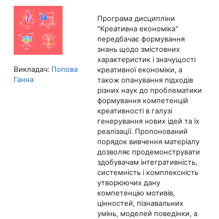
Програма дисципліни
"Креативна економіка"
передбачає формування
знань щодо змістовних
характеристик і значущості
Викладач:
Попова
креативної економіки, а
Ганна
також опанування підходів
різних наук до проблематики
формування компетенцій
креативності в галузі
генерування нових ідей та їх
реалізації. Пропонований
порядок вивчення матеріалу
дозволяє продемонструвати
здобувачам інтегративність,
системність і комплексність
утворюючих дану
компетенцію мотивів,
цінностей, пізнавальних
умінь, моделей поведінки, а