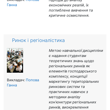
підходів до аналізу
Ганна
економічних реалій, їх
поглиблене вивчення та
критичне осмислення
.
Ринок і регіоналістика
Метою навчальної дисципліни
є надання студентам
теоретичних знань щодо
р
егіональних ринків як
елементів господарського
комплексу, концепції
Викладач:
Попова
маркетингу територіальних
Ганна
ринкових систем
та
практичних навичок з
методики
аналізу
кон’юнктури регіональних
ринків, виокремлення