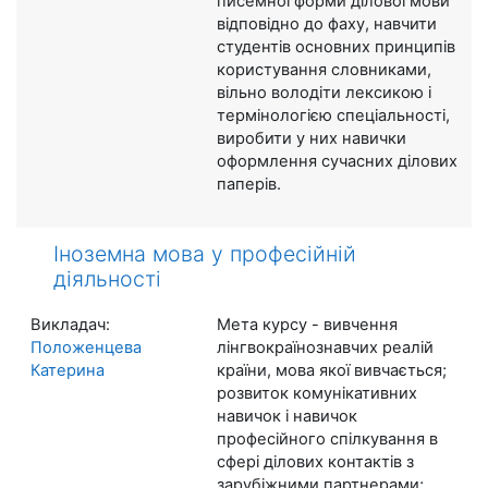
писемної форми ділової мови
відповідно до фаху, навчити
студентів основних принципів
користування словниками,
вільно володіти лексикою і
термінологією спеціальності,
виробити у них навички
оформлення сучасних ділових
паперів.
Іноземна мова у професійній
діяльності
Викладач:
Мета курсу - вивчення
Положенцева
лінгвокраїнознавчих реалій
Катерина
країни, мова якої вивчається;
розвиток комунікативних
навичок і навичок
професійного спілкування в
сфері ділових контактів з
зарубіжними партнерами;