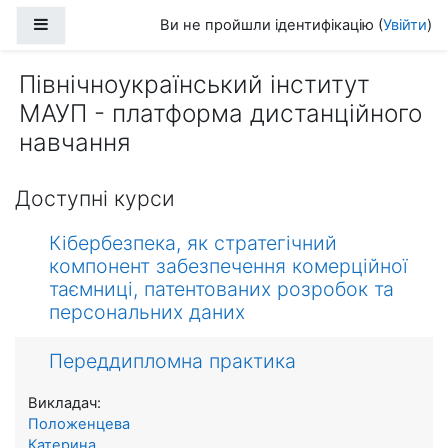
Перейти до головного вмісту
Бокова панель
Ви не пройшли ідентифікацію (
Увійти
)
Північноукраїнський інститут
МАУП - платформа дистанційного
навчання
Доступні курси
Кібербезпека, як стратегічний
компонент забезпечення комерційної
таємниці, патентованих розробок та
персональних даних
Переддипломна практика
Викладач:
Положенцева
Катерина