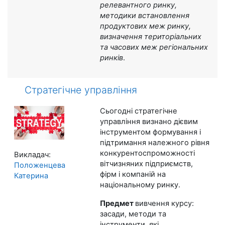
релевантного ринку,
методики встановлення
продуктових меж ринку,
визначення територіальних
та часових меж регіональних
ринків
.
Стратегічне управління
Сьогодні стратегічне
управління визнано дієвим
інструментом формування і
підтримання належного рівня
конкурентоспроможності
Викладач:
вітчизняних підприємств,
Положенцева
фірм і компаній на
Катерина
національному ринку.
Предмет
вивчення курсу:
засади, методи та
інструменти, які