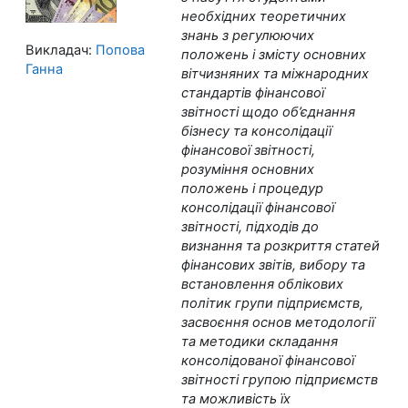
необхідних теоретичних
знань з регулюючих
Викладач:
Попова
положень і змісту основних
Ганна
вітчизняних та міжнародних
стандартів фінансової
звітності щодо об’єднання
бізнесу та консолідації
фінансової звітності,
розуміння основних
положень і процедур
консолідації фінансової
звітності, підходів до
визнання та розкриття статей
фінансових звітів, вибору та
встановлення облікових
політик групи підприємств,
засвоєння основ методології
та методики складання
консолідованої фінансової
звітності групою підприємств
та можливість їх